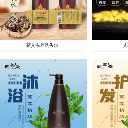
蕲艾温养洗头水
艾