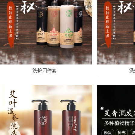
洗护四件套
洗