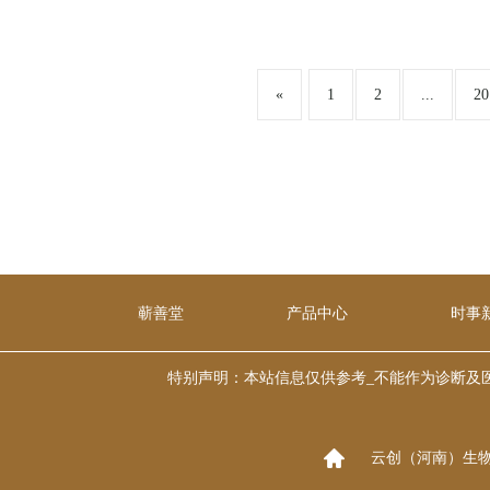
«
1
2
...
20
蕲善堂
产品中心
时事
特别声明：本站信息仅供参考_不能作为诊断及医疗的依
云创（河南）生