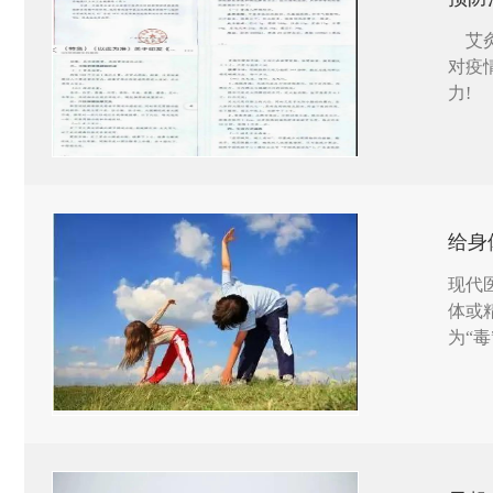
艾灸
对疫
力!
给身
现代
体或
为“
湿、
的湿
病的