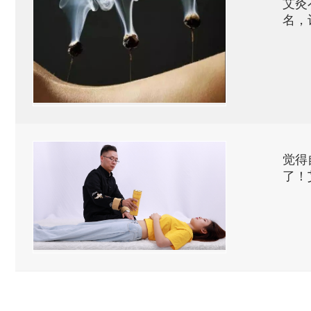
艾灸
名，
觉得
了！