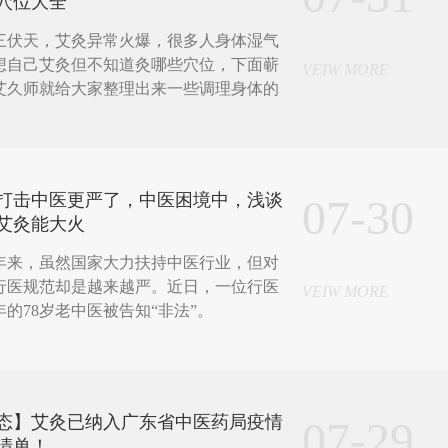
穴位大全
三伏天，艾灸异常火爆，很多人身体湿气
想自己艾灸但不知道灸哪些穴位，下面蕲
VEIW MORE
艾久师就给大家整理出来一些调理身体的
。
打击中医更严了，中医困境中，浅谈
07-30
艾灸能大火
来，虽然国家大力扶持中医行业，但对
行医规范却是越来越严。近日，一位行医
VEIW MORE
年的78岁老中医被告知“非法”。
态】艾灸已纳入广东省中医药局疫情
07-29
清单！