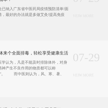
已纳入广东省中医药局疫情预防清单!面
情，最好的办法就是多做艾灸!提高免疫
VEIW MORE
体来个全面排毒，轻松享受健康生活
07-29
医学认为，凡是不能及时排除体外，对身
精神产生不良作用的物质都可以称
毒”。 而中医则认为，风、寒、暑、
VEIW MORE
燥、火六邪可谓之“毒”，也就是人们常说
毒，火毒和寒毒等，这些都是导致人体疾
致病原。