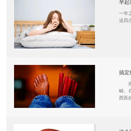
早起
一年
这四
搞定
痛风
畴。
西医