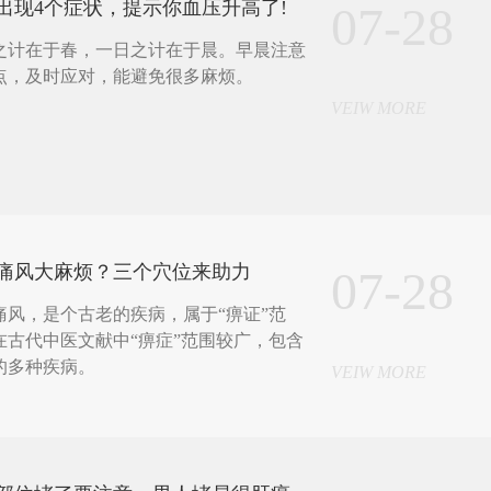
出现4个症状，提示你血压升高了!
07-28
之计在于春，一日之计在于晨。早晨注意
点，及时应对，能避免很多麻烦。
VEIW MORE
痛风大麻烦？三个穴位来助力
07-28
，是个古老的疾病，属于“痹证”范
在古代中医文献中“痹症”范围较广，包含
的多种疾病。
VEIW MORE