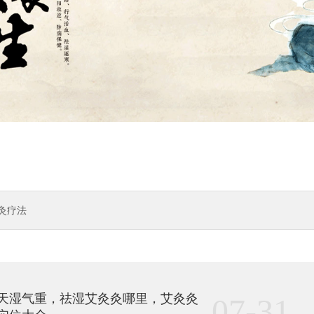
灸疗法
天湿气重，祛湿艾灸灸哪里，艾灸灸
07-31