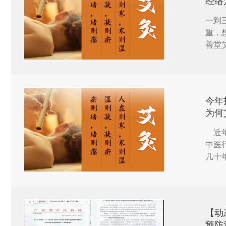
经络
一到
重，
善堂
穴位
今年
为何
近年
中医
几十
【动
预防